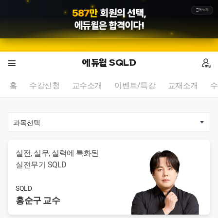
5
8
7
만
회원의 선택,
근거보기
에듀윌
은 합격이다!
에듀윌 SQLD
홈
수강신청
교수소개
이벤트/특강
교재소개
수
2
/
0
실전, 실무, 실력에 특화된
실전무기 SQLD
SQLD
홍순구
교수